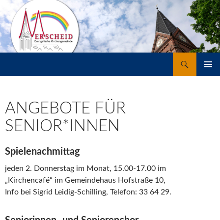
Suchen
Merscheid
ZUM
PRIMÄR
INHALT
MENÜ
SPRINGEN
ANGEBOTE FÜR
SENIOR*INNEN
Spielenachmittag
jeden 2. Donnerstag im Monat, 15.00-17.00 im
„Kirchencafé“ im Gemeindehaus Hofstraße 10,
Info bei Sigrid Leidig-Schilling, Telefon: 33 64 29.