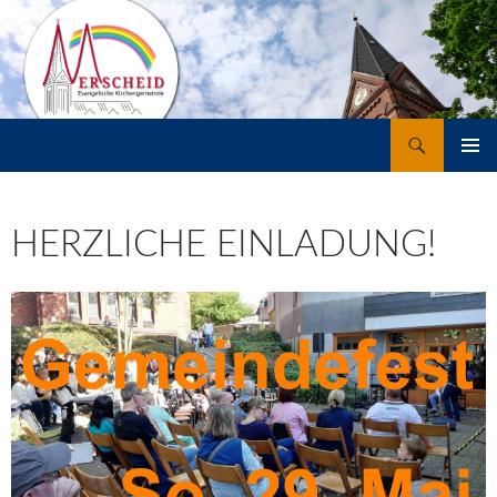
Suchen
Merscheid
ZUM
PRIMÄR
INHALT
MENÜ
SPRINGEN
HERZLICHE EINLADUNG!