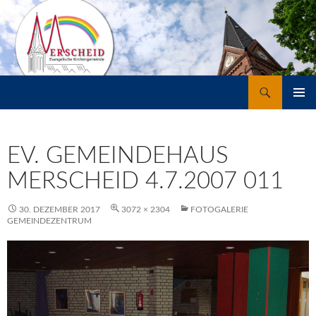
Suchen
Merscheid
ZUM
PRIMÄR
INHALT
MENÜ
SPRINGEN
EV. GEMEINDEHAUS
MERSCHEID 4.7.2007 011
30. DEZEMBER 2017
3072 × 2304
FOTOGALERIE
GEMEINDEZENTRUM