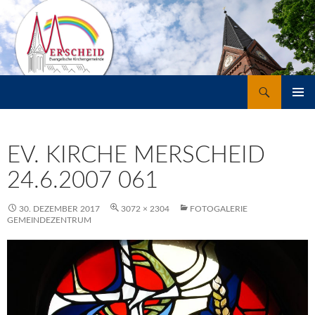
Suchen
Merscheid
ZUM
PRIMÄR
INHALT
MENÜ
SPRINGEN
EV. KIRCHE MERSCHEID
24.6.2007 061
30. DEZEMBER 2017
3072 × 2304
FOTOGALERIE
GEMEINDEZENTRUM